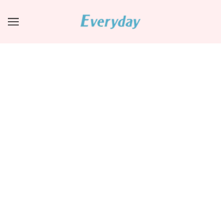
保湿霜
BROWSE
REFINE
OUT OF STOCK
15% OFF